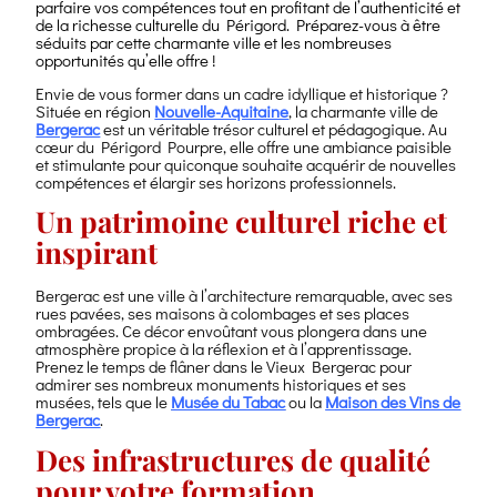
parfaire vos compétences tout en profitant de l’authenticité et
de la richesse culturelle du Périgord. Préparez-vous à être
séduits par cette charmante ville et les nombreuses
opportunités qu’elle offre !
Envie de vous former dans un cadre idyllique et historique ?
Située en région
Nouvelle-Aquitaine
, la charmante ville de
Bergerac
est un véritable trésor culturel et pédagogique. Au
cœur du Périgord Pourpre, elle offre une ambiance paisible
et stimulante pour quiconque souhaite acquérir de nouvelles
compétences et élargir ses horizons professionnels.
Un patrimoine culturel riche et
inspirant
Bergerac est une ville à l’architecture remarquable, avec ses
rues pavées, ses maisons à colombages et ses places
ombragées. Ce décor envoûtant vous plongera dans une
atmosphère propice à la réflexion et à l’apprentissage.
Prenez le temps de flâner dans le Vieux Bergerac pour
admirer ses nombreux monuments historiques et ses
musées, tels que le
Musée du Tabac
ou la
Maison des Vins de
Bergerac
.
Des infrastructures de qualité
pour votre formation