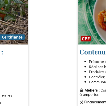
:
Contenu
Préparer 
Réaliser 
Produire 
Contrôler,
Communiq
🧰
Métiers :
Cui
à emporter.
-fermes
💰
Financement
O