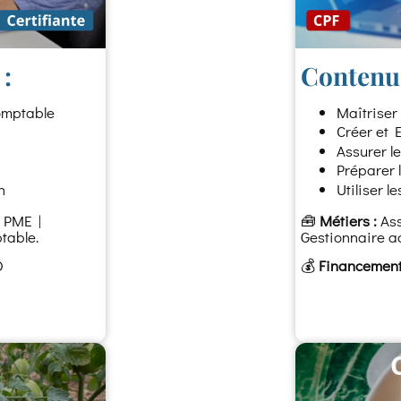
:
Contenu 
comptable
Maîtriser
Créer et 
Assurer l
Préparer 
n
Utiliser 
 PME |
🧰
Métiers :
Ass
table.
Gestionnaire ad
O
💰
Financement