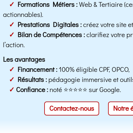
✓
Formations Métiers :
Web & Tertiaire (cer
actionnables).
✓
Prestations Digitales :
créez votre site e
✓
Bilan de Compétences :
clarifiez votre p
l’action.
Les avantages
✓
Financement :
100% éligible CPF, OPCO, 
✓
Résultats :
pédagogie immersive et outil
✓
Confiance :
noté ⭐⭐⭐⭐⭐ sur Google.
Contactez-nous
Notre 