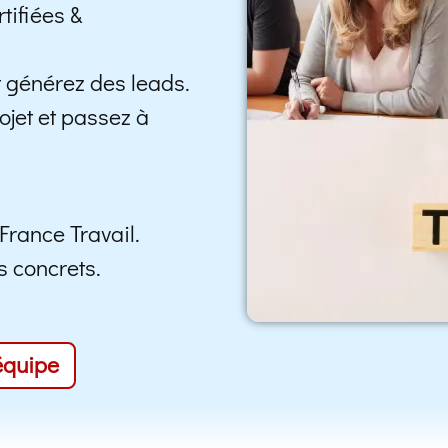
tifiées &
t générez des leads.
rojet et passez à
France Travail.
s concrets.
équipe