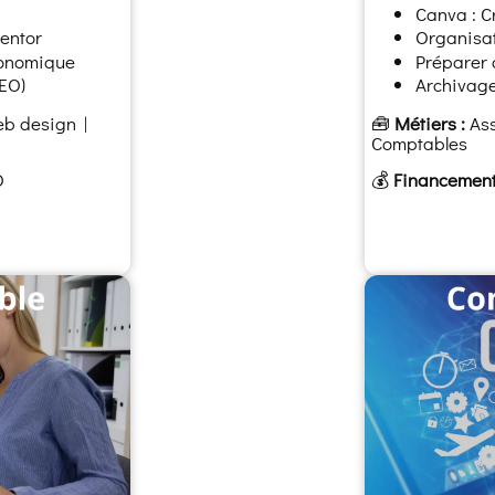
Canva : C
mentor
Organisat
rgonomique
Préparer
SEO)
Archivage
b design |
🧰
Métiers :
Ass
Comptables
O
💰
Financement