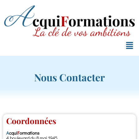
Nous Contacter
Coordonnées
A
cqui
F
ormations
4 boulevard du 8 mai 1945