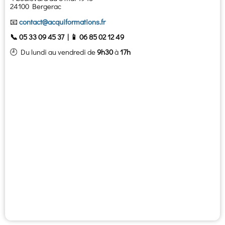
24100 Bergerac
📧
contact@acquiformations.fr
📞 05 33 09 45 37 | 📱
06 85 02 12 49
🕘 Du lundi au vendredi de
9h30
à
17h