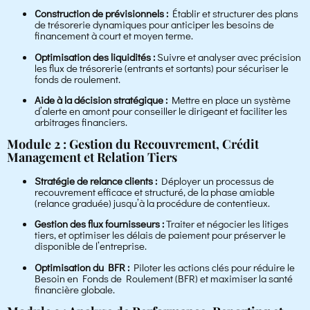
Construction de prévisionnels :
Établir et structurer des plans
de trésorerie dynamiques pour anticiper les besoins de
financement à court et moyen terme.
Optimisation des liquidités :
Suivre et analyser avec précision
les flux de trésorerie (entrants et sortants) pour sécuriser le
fonds de roulement.
Aide à la décision stratégique :
Mettre en place un système
d’alerte en amont pour conseiller le dirigeant et faciliter les
arbitrages financiers.
Module 2 : Gestion du Recouvrement, Crédit
Management et Relation Tiers
Stratégie de relance clients :
Déployer un processus de
recouvrement efficace et structuré, de la phase amiable
(relance graduée) jusqu’à la procédure de contentieux.
Gestion des flux fournisseurs :
Traiter et négocier les litiges
tiers, et optimiser les délais de paiement pour préserver le
disponible de l’entreprise.
Optimisation du BFR :
Piloter les actions clés pour réduire le
Besoin en Fonds de Roulement (BFR) et maximiser la santé
financière globale.