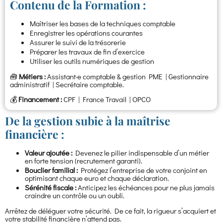
Contenu de la Formation :
Maîtriser les bases de la techniques comptable
Enregistrer les opérations courantes
Assurer le suivi de la trésorerie
Préparer les travaux de fin d’exercice
Utiliser les outils numériques de gestion
🧰
Métiers :
Assistant·e comptable & gestion PME | Gestionnaire
administratif | Secrétaire comptable.
💰
Financement :
CPF | France Travail | OPCO
De la gestion subie à la maîtrise
financière :
Valeur ajoutée :
Devenez le pilier indispensable d’un métier
en forte tension (recrutement garanti).
Bouclier familial :
Protégez l’entreprise de votre conjoint en
optimisant chaque euro et chaque déclaration.
Sérénité fiscale :
Anticipez les échéances pour ne plus jamais
craindre un contrôle ou un oubli.
Arrêtez de déléguer votre sécurité. De ce fait, la rigueur s’acquiert et
votre stabilité financière n’attend pas.