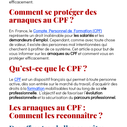
efficacement.
Comment se protéger des
arnaques au CPF ?
En France, le
Compte Personnel de Formation (CPF)
représente un droit inaliénable pour
les salariés
et les
demandeurs d’emploi
. Cependant, comme avec toute chose
de valeur, il existe des personnes mal intentionnées qui
cherchent à profiter de ce système. Cet article a pour but de
vous informer sur les
arnaques au CPF
et comment vous en
protéger efficacement.
Qu’est-ce que le CPF ?
Le
CPF
est un dispositif français qui permet à toute personne
active, dès son entrée sur le marché du travail, d’acquérir des
droits à la
formation
mobilisables tout au long de sa
vie
professionnelle
. L’objectif est de favoriser l’
évolution
professionnelle
et la sécurisation du
parcours professionnel
.
Les arnaques au CPF :
Comment les reconnaître ?