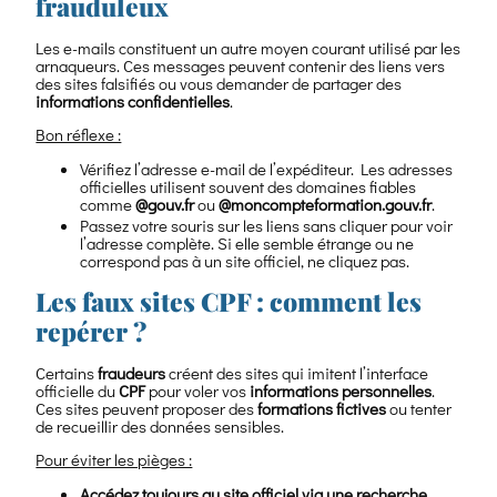
frauduleux
Les e-mails constituent un autre moyen courant utilisé par les
arnaqueurs. Ces messages peuvent contenir des liens vers
des sites falsifiés ou vous demander de partager des
informations confidentielles
.
Bon réflexe :
Vérifiez l’adresse e-mail de l’expéditeur. Les adresses
officielles utilisent souvent des domaines fiables
comme
@gouv.fr
ou
@moncompteformation.gouv.fr
.
Passez votre souris sur les liens sans cliquer pour voir
l’adresse complète. Si elle semble étrange ou ne
correspond pas à un site officiel, ne cliquez pas.
Les faux sites CPF : comment les
repérer ?
Certains
fraudeurs
créent des sites qui imitent l’interface
officielle du
CPF
pour voler vos
informations personnelles
.
Ces sites peuvent proposer des
formations fictives
ou tenter
de recueillir des données sensibles.
Pour éviter les pièges :
Accédez toujours au site officiel via une recherche