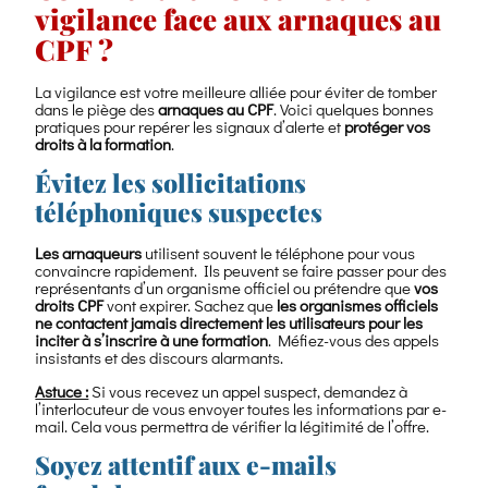
vigilance face aux arnaques au
CPF ?
La vigilance est votre meilleure alliée pour éviter de tomber
dans le piège des
arnaques au CPF
. Voici quelques bonnes
pratiques pour repérer les signaux d’alerte et
protéger vos
droits à la formation
.
Évitez les sollicitations
téléphoniques suspectes
Les arnaqueurs
utilisent souvent le téléphone pour vous
convaincre rapidement. Ils peuvent se faire passer pour des
représentants d’un organisme officiel ou prétendre que
vos
droits CPF
vont expirer. Sachez que
les organismes officiels
ne contactent jamais directement les utilisateurs pour les
inciter à s’inscrire à une formation
. Méfiez-vous des appels
insistants et des discours alarmants.
Astuce :
Si vous recevez un appel suspect, demandez à
l’interlocuteur de vous envoyer toutes les informations par e-
mail. Cela vous permettra de vérifier la légitimité de l’offre.
Soyez attentif aux e-mails