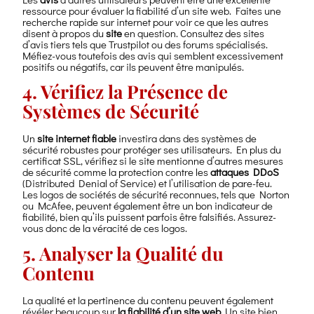
ressource pour évaluer la fiabilité d’un site web. Faites une
recherche rapide sur internet pour voir ce que les autres
disent à propos du
site
en question. Consultez des sites
d’avis tiers tels que Trustpilot ou des forums spécialisés.
Méfiez-vous toutefois des avis qui semblent excessivement
positifs ou négatifs, car ils peuvent être manipulés.
4. Vérifiez la Présence de
Systèmes de Sécurité
Un
site internet fiable
investira dans des systèmes de
sécurité robustes pour protéger ses utilisateurs. En plus du
certificat SSL, vérifiez si le site mentionne d’autres mesures
de sécurité comme la protection contre les
attaques DDoS
(Distributed Denial of Service) et l’utilisation de pare-feu.
Les logos de sociétés de sécurité reconnues, tels que Norton
ou McAfee, peuvent également être un bon indicateur de
fiabilité, bien qu’ils puissent parfois être falsifiés. Assurez-
vous donc de la véracité de ces logos.
5. Analyser la Qualité du
Contenu
La qualité et la pertinence du contenu peuvent également
révéler beaucoup sur
la fiabilité d’un site web
. Un site bien