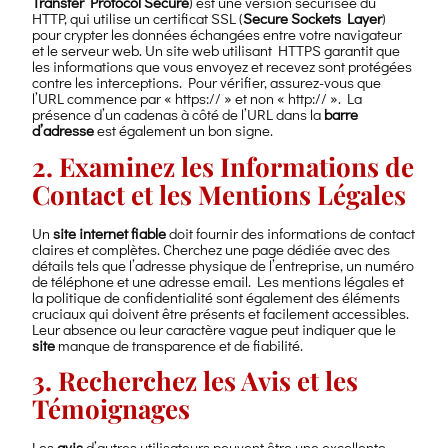
Transfer Protocol Secure
) est une version sécurisée du
HTTP, qui utilise un certificat SSL (
Secure Sockets Layer
)
pour crypter les données échangées entre votre navigateur
et le serveur web. Un site web utilisant HTTPS garantit que
les informations que vous envoyez et recevez sont protégées
contre les interceptions. Pour vérifier, assurez-vous que
l’URL commence par « https:// » et non « http:// ». La
présence d’un cadenas à côté de l’URL dans la
barre
d’adresse
est également un bon signe.
2. Examinez les Informations de
Contact et les Mentions Légales
Un
site internet fiable
doit fournir des informations de contact
claires et complètes. Cherchez une page dédiée avec des
détails tels que l’adresse physique de l’entreprise, un numéro
de téléphone et une adresse email. Les mentions légales et
la politique de confidentialité sont également des éléments
cruciaux qui doivent être présents et facilement accessibles.
Leur absence ou leur caractère vague peut indiquer que le
site
manque de transparence et de fiabilité.
3. Recherchez les Avis et les
Témoignages
Les
avis
d’autres utilisateurs peuvent être une excellente