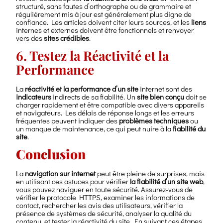
structuré, sans fautes d’orthographe ou de grammaire et
régulièrement mis à jour est généralement plus digne de
confiance. Les articles doivent citer leurs sources, et les
liens
internes et externes doivent être fonctionnels et renvoyer
vers des
sites crédibles
.
6. Testez la Réactivité et la
Performance
La
réactivité et la performance d’un site
internet sont des
indicateurs
indirects de sa fiabilité. Un
site bien conçu
doit se
charger rapidement et être compatible avec divers appareils
et navigateurs. Les délais de réponse longs et les erreurs
fréquentes peuvent indiquer des
problèmes techniques
ou
un manque de maintenance, ce qui peut nuire à la
fiabilité du
site
.
Conclusion
La
navigation sur internet
peut être pleine de surprises, mais
en utilisant ces astuces pour vérifier
la fiabilité d’un site web
,
vous pouvez naviguer en toute sécurité. Assurez-vous de
vérifier le protocole HTTPS, examiner les informations de
contact, rechercher les avis des utilisateurs, vérifier la
présence de systèmes de sécurité, analyser la qualité du
contenu, et tester la réactivité du site. En suivant ces étapes,