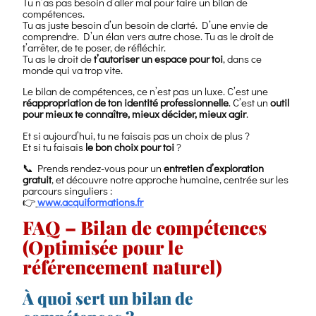
Tu n’as pas besoin d’aller mal pour faire un bilan de
compétences.
Tu as juste besoin d’un besoin de clarté. D’une envie de
comprendre. D’un élan vers autre chose. Tu as le droit de
t’arrêter, de te poser, de réfléchir.
Tu as le droit de
t’autoriser un espace pour toi
, dans ce
monde qui va trop vite.
Le bilan de compétences, ce n’est pas un luxe. C’est une
réappropriation de ton identité professionnelle
. C’est un
outil
pour mieux te connaître, mieux décider, mieux agir
.
Et si aujourd’hui, tu ne faisais pas un choix de plus ?
Et si tu faisais
le bon choix pour toi
?
📞 Prends rendez-vous pour un
entretien d’exploration
gratuit
, et découvre notre approche humaine, centrée sur les
parcours singuliers :
👉
www.acquiformations.fr
FAQ – Bilan de compétences
(Optimisée pour le
référencement naturel)
À quoi sert un bilan de