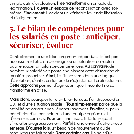
simple outil d’évaluation.
Il se transforme
en un acte de
légitimation.
Il ouvre
un espace de réconciliation avec soi-
même.
Finalement
, il devient un véritable levier de libération
et d’alignement.
5. Le bilan de compétences pour
les salariés en poste : anticiper,
sécuriser, évoluer
Contrairement à une idée largement répandue, il n’est pas
nécessaire d’être au chômage ou en situation de rupture
pour engager un bilan de compétences.
Au contraire
, de
nombreux salariés en poste choisissent cette démarche de
manière proactive.
Ainsi
, ils l’inscrivent dans une logique
d’évolution, d’anticipation ou de réajustement professionnel.
Cette approche
permet d’agir avant que l’inconfort ne se
transforme en crise.
Mais alors
, pourquoi faire un bilan lorsque l’on dispose d’un
CDI et d’une situation stable ?
Tout simplement
, parce que la
stabilité ne garantit pas l’épanouissement.
En effet
, tu peux
bénéficier d’un bon salaire, d’une équipe agréable et
d’horaires corrects.
Pourtant
, une usure intérieure peut
s’installer progressivement.
Parfois
, une envie d’autre chose
émerge.
D’autres fois
, un besoin de mouvement ou de
renouveau se fait sentir.
Dans certains cas
, il s’agit d’un