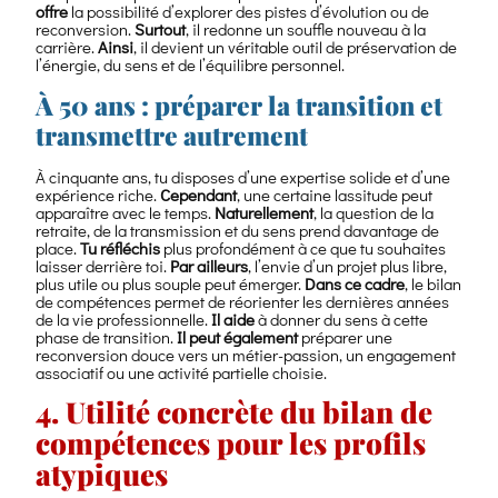
offre
la possibilité d’explorer des pistes d’évolution ou de
reconversion.
Surtout
, il redonne un souffle nouveau à la
carrière.
Ainsi
, il devient un véritable outil de préservation de
l’énergie, du sens et de l’équilibre personnel.
À 50 ans : préparer la transition et
transmettre autrement
À cinquante ans, tu disposes d’une expertise solide et d’une
expérience riche.
Cependant
, une certaine lassitude peut
apparaître avec le temps.
Naturellement
, la question de la
retraite, de la transmission et du sens prend davantage de
place.
Tu réfléchis
plus profondément à ce que tu souhaites
laisser derrière toi.
Par ailleurs
, l’envie d’un projet plus libre,
plus utile ou plus souple peut émerger.
Dans ce cadre
, le bilan
de compétences permet de réorienter les dernières années
de la vie professionnelle.
Il aide
à donner du sens à cette
phase de transition.
Il peut également
préparer une
reconversion douce vers un métier-passion, un engagement
associatif ou une activité partielle choisie.
4. Utilité concrète du bilan de
compétences pour les profils
atypiques