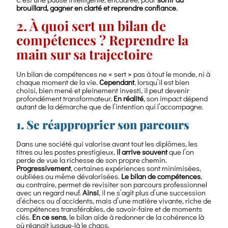
brouillard, gagner en clarté et reprendre confiance
.
2. À quoi sert un bilan de
compétences ? Reprendre la
main sur sa trajectoire
Un bilan de compétences ne « sert » pas à tout le monde, ni à
chaque moment de la vie.
Cependant
, lorsqu’il est bien
choisi, bien mené et pleinement investi, il peut devenir
profondément transformateur.
En réalité
, son impact dépend
autant de la démarche que de l’intention qui l’accompagne.
1. Se réapproprier son parcours
Dans une société qui valorise avant tout les diplômes, les
titres ou les postes prestigieux,
il arrive souvent
que l’on
perde de vue la richesse de son propre chemin.
Progressivement
, certaines expériences sont minimisées,
oubliées ou même dévalorisées.
Le bilan de compétences
,
au contraire, permet de revisiter son parcours professionnel
avec un regard neuf.
Ainsi
, il ne s’agit plus d’une succession
d’échecs ou d’accidents, mais d’une matière vivante, riche de
compétences transférables, de savoir-faire et de moments
clés.
En ce sens
, le bilan aide à redonner de la cohérence là
où régnait jusque-là le chaos.