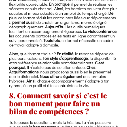
flexibilité appréciable.
En pratique
, il permet de réaliser les
séances depuis chez soi.
Ainsi
, les horaires peuvent être plus
souples et mieux adaptés à un emploi du temps chargé.
De
plus
, ce format réduit les contraintes liées aux déplacements.
Il permet aussi
de choisir un organisme, même éloigné
géographiquement.
Aujourd’hui
, les outils numériques
facilitent un accompagnement rigoureux.
La visioconférence
,
les documents partagés et les tests en ligne garantissent un
suivi personnalisé.
Toutefois
, ce format nécessite un cadre
de travail adapté à domicile.
Alors
, quel format choisir ?
En réalité
, la réponse dépend de
plusieurs facteurs.
Ton style d’apprentissage
, ta disponibilité
et ta préférence relationnelle sont déterminants.
C’est
pourquoi
, il n’existe pas de solution unique.
Chez
Acquiformations
, nous proposons aussi bien le présentiel
que le distanciel.
Nous offrons également
des formules
hybrides.
Ainsi
, chaque accompagnement s’adapte à ton
rythme, à ton profil et à tes contraintes de vie.
8. Comment savoir si c’est le
bon moment pour faire un
bilan de compétences ?
Tu te poses la question… mais tu hésites. Tu n’es pas sûr·e
que ce soit
le bon moment
, ni même que tu sois « légitime » à