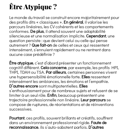
Être Atypique ?
Le monde du travail se construit encore majoritairement pour
des profils dits « classiques ».
En général
, il valorise les
parcours linéaires, les CV cohérents et les comportements
conformes.
De plus
, il attend souvent une adaptabilité
silencieuse et une normalisation implicite.
Cependant
, une
question persiste : que devient celui ou celle qui pense
autrement ?
Que fait-on
de celles et ceux qui ressentent
intensément, s’ennuient rapidement ou ne rentrent dans
aucune case prédéfinie ?
Être atypique
, c’est d’abord présenter un fonctionnement
cognitif différent.
Cela concerne
, par exemple, les profils HPI,
THPI, TDAH ou TSA.
Par ailleurs
, certaines personnes vivent
une hypersensibilité émotionnelle forte.
Elles
ressentent
intensément les ambiances, les émotions et l’empathie.
D’autres encore
sont multipotentielles.
Elles
s’enthousiasment pour de nombreux sujets et refusent de se
limiter à un seul rôle.
Enfin
, beaucoup présentent une
trajectoire professionnelle non linéaire.
Leur parcours
se
compose de ruptures, de réorientations et de réinventions
successives.
Pourtant
, ces profils, souvent brillants et créatifs, souffrent
dans un environnement professionnel rigide.
Faute de
reconnaissance
, ils s’auto-sabotent parfois.
D’autres