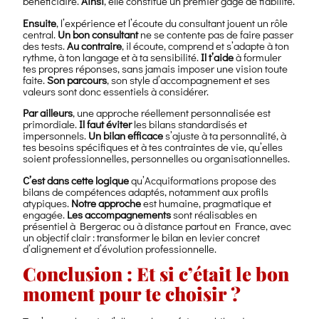
bénéficiaire.
Ainsi
, elle constitue un premier gage de fiabilité.
Ensuite
, l’expérience et l’écoute du consultant jouent un rôle
central.
Un bon consultant
ne se contente pas de faire passer
des tests.
Au contraire
, il écoute, comprend et s’adapte à ton
rythme, à ton langage et à ta sensibilité.
Il t’aide
à formuler
tes propres réponses, sans jamais imposer une vision toute
faite.
Son parcours
, son style d’accompagnement et ses
valeurs sont donc essentiels à considérer.
Par ailleurs
, une approche réellement personnalisée est
primordiale.
Il faut éviter
les bilans standardisés et
impersonnels.
Un bilan efficace
s’ajuste à ta personnalité, à
tes besoins spécifiques et à tes contraintes de vie, qu’elles
soient professionnelles, personnelles ou organisationnelles.
C’est dans cette logique
qu’Acquiformations propose des
bilans de compétences adaptés, notamment aux profils
atypiques.
Notre approche
est humaine, pragmatique et
engagée.
Les accompagnements
sont réalisables en
présentiel à Bergerac ou à distance partout en France, avec
un objectif clair : transformer le bilan en levier concret
d’alignement et d’évolution professionnelle.
Conclusion : Et si c’était le bon
moment pour te choisir ?