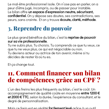
Le mal-être professionnel isole. On n’ose pas en parler, on a
peur d’être jugé, incompris, ou de passer pour instable.
Le bilan offre
un espace d’expression neutre, sécurisant,
confidentiel
. On y dépose ses doutes, ses contradictions, ses
peurs, sans crainte. Et on y trouve
écoute, clarté, méthode
.
3. Reprendre du pouvoir
Le plus grand bénéfice du bilan, c’est la
reprise de pouvoir
sur sa vie professionnelle
.
Tu ne subis plus. Tu choisis. Tu comprends ce que tu veux, ce
que tu ne veux plus, ce qui est négociable ou non.
Tu deviens acteur ou actrice de ton avenir, même si tu
décides de rester là où tu es.
Et ça change tout.
11. Comment financer son bilan
de compétences grâce au CPF ?
L’un des freins les plus fréquents au bilan, c’est le coût. Un
accompagnement de qualité coûte en moyenne
entre 1200 €
et 2000 € TTC
, selon la durée, l’expérience du consultant, et le
degré de personnalisation.
Mais ce frein est en réalité
facilement levé
grâce à un outil