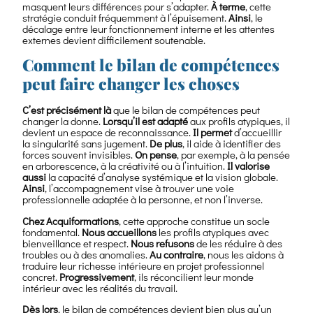
masquent leurs différences pour s’adapter.
À terme
, cette
stratégie conduit fréquemment à l’épuisement.
Ainsi
, le
décalage entre leur fonctionnement interne et les attentes
externes devient difficilement soutenable.
Comment le bilan de compétences
peut faire changer les choses
C’est précisément là
que le bilan de compétences peut
changer la donne.
Lorsqu’il est adapté
aux profils atypiques, il
devient un espace de reconnaissance.
Il permet
d’accueillir
la singularité sans jugement.
De plus
, il aide à identifier des
forces souvent invisibles.
On pense
, par exemple, à la pensée
en arborescence, à la créativité ou à l’intuition.
Il valorise
aussi
la capacité d’analyse systémique et la vision globale.
Ainsi
, l’accompagnement vise à trouver une voie
professionnelle adaptée à la personne, et non l’inverse.
Chez Acquiformations
, cette approche constitue un socle
fondamental.
Nous accueillons
les profils atypiques avec
bienveillance et respect.
Nous refusons
de les réduire à des
troubles ou à des anomalies.
Au contraire
, nous les aidons à
traduire leur richesse intérieure en projet professionnel
concret.
Progressivement
, ils réconcilient leur monde
intérieur avec les réalités du travail.
Dès lors
, le bilan de compétences devient bien plus qu’un