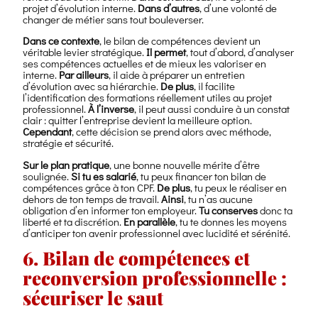
projet d’évolution interne.
Dans d’autres
, d’une volonté de
changer de métier sans tout bouleverser.
Dans ce contexte
, le bilan de compétences devient un
véritable levier stratégique.
Il permet
, tout d’abord, d’analyser
ses compétences actuelles et de mieux les valoriser en
interne.
Par ailleurs
, il aide à préparer un entretien
d’évolution avec sa hiérarchie.
De plus
, il facilite
l’identification des formations réellement utiles au projet
professionnel.
À l’inverse
, il peut aussi conduire à un constat
clair : quitter l’entreprise devient la meilleure option.
Cependant
, cette décision se prend alors avec méthode,
stratégie et sécurité.
Sur le plan pratique
, une bonne nouvelle mérite d’être
soulignée.
Si tu es salarié
, tu peux financer ton bilan de
compétences grâce à ton CPF.
De plus
, tu peux le réaliser en
dehors de ton temps de travail.
Ainsi
, tu n’as aucune
obligation d’en informer ton employeur.
Tu conserves
donc ta
liberté et ta discrétion.
En parallèle
, tu te donnes les moyens
d’anticiper ton avenir professionnel avec lucidité et sérénité.
6. Bilan de compétences et
reconversion professionnelle :
sécuriser le saut