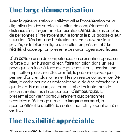
Une large démocratisation
Avec la généralisation du télétravail et l’accélération de la
digitalisation des services, le bilan de compétences à
distance s’est largement démocratisé.
Ainsi
, de plus en plus
de personnes s’interrogent sur le format le plus adapté à leur
situation.
Dès lors
, une hésitation revient souvent : faut-il
privilégier le bilan en ligne ou le bilan en présentiel ?
En
réalité
, chaque option présente des avantages spécifiques.
D’un côté
, le bilan de compétences en présentiel repose sur
la force du lien humain direct.
Faire
ton bilan dans un lieu
physique, en face-à-face avec ton consultant, favorise une
implication plus concrète.
En effet
, la présence physique
permet d’ancrer plus fortement les prises de conscience.
De
plus
, le cadre neutre et professionnel aide à se détacher du
quotidien.
Par ailleurs
, ce format limite les tentations de
procrastination ou de dispersion.
C’est pourquoi
, le
présentiel convient particulièrement aux personnes
sensibles à l’échange direct.
Le langage corporel
, la
spontanéité et la qualité du contact humain y jouent un rôle
central.
Une flexibilité appréciable
D’un autre côté
, le bilan de compétences à distance offre une