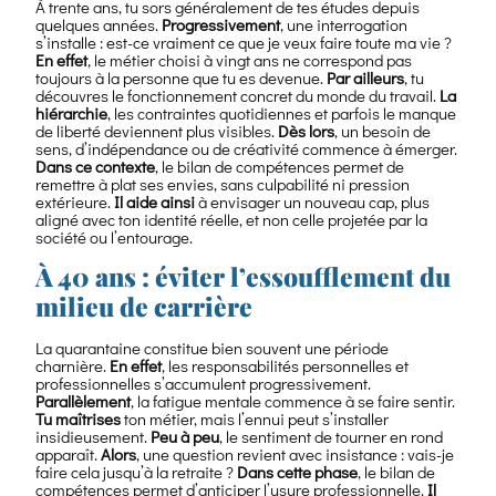
À trente ans, tu sors généralement de tes études depuis
quelques années.
Progressivement
, une interrogation
s’installe : est-ce vraiment ce que je veux faire toute ma vie ?
En effet
, le métier choisi à vingt ans ne correspond pas
toujours à la personne que tu es devenue.
Par ailleurs
, tu
découvres le fonctionnement concret du monde du travail.
La
hiérarchie
, les contraintes quotidiennes et parfois le manque
de liberté deviennent plus visibles.
Dès lors
, un besoin de
sens, d’indépendance ou de créativité commence à émerger.
Dans ce contexte
, le bilan de compétences permet de
remettre à plat ses envies, sans culpabilité ni pression
extérieure.
Il aide ainsi
à envisager un nouveau cap, plus
aligné avec ton identité réelle, et non celle projetée par la
société ou l’entourage.
À 40 ans : éviter l’essoufflement du
milieu de carrière
La quarantaine constitue bien souvent une période
charnière.
En effet
, les responsabilités personnelles et
professionnelles s’accumulent progressivement.
Parallèlement
, la fatigue mentale commence à se faire sentir.
Tu maîtrises
ton métier, mais l’ennui peut s’installer
insidieusement.
Peu à peu
, le sentiment de tourner en rond
apparaît.
Alors
, une question revient avec insistance : vais-je
faire cela jusqu’à la retraite ?
Dans cette phase
, le bilan de
compétences permet d’anticiper l’usure professionnelle.
Il