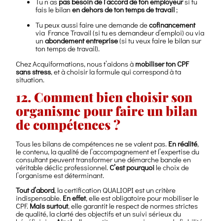
Tu n’as
pas besoin de l’accord de ton employeur
si tu
fais le bilan
en dehors de ton temps de travail
;
Tu peux aussi faire une demande de
cofinancement
via France Travail (si tu es demandeur d’emploi) ou via
un
abondement entreprise
(si tu veux faire le bilan sur
ton temps de travail).
Chez Acquiformations, nous t’aidons à
mobiliser ton CPF
sans stress
, et à choisir la formule qui correspond à ta
situation.
12. Comment bien choisir son
organisme pour faire un bilan
de compétences ?
Tous les bilans de compétences ne se valent pas.
En réalité
,
le contenu, la qualité de l’accompagnement et l’expertise du
consultant peuvent transformer une démarche banale en
véritable déclic professionnel.
C’est pourquoi
le choix de
l’organisme est déterminant.
Tout d’abord
, la certification QUALIOPI est un critère
indispensable.
En effet
, elle est obligatoire pour mobiliser le
CPF.
Mais surtout
, elle garantit le respect de normes strictes
de qualité, la clarté des objectifs et un suivi sérieux du