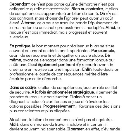
Cependant
, ce n’est pas parce qu’une démarche n’est pas
obligatoire qu’elle est accessoire.
Bien au contraire
, le bilan
de compétences s’apparente à un bilan de santé.
On
n’y est
pas contraint, mais choisir de l’ignorer peut avoir un coût
élevé.
À terme
, cela peut se traduire par de l’épuisement, de
la frustration ou des choix professionnels inadaptés.
Ainsi
, le
risque n’est pas immédiat, mais progressif et souvent
silencieux.
En pratique
, le bon moment pour réaliser un bilan se situe
souvent en amont de décisions importantes.
Par exemple
,
avant de se reconvertir et de quitter un poste stable.
De
même
, avant de s’engager dans une formation longue ou
coûteuse.
Il est également pertinent
d’y recourir avant de
créer une entreprise sur une impulsion.
Enfin
, toute décision
professionnelle lourde de conséquences mérite d’être
éclairée par cette démarche.
Dans ce cadre
, le bilan de compétences joue un rôle de filet
de sécurité.
À la fois émotionnel et stratégique
, il permet de
prendre du recul sur sa situation.
Il aide
à poser un
diagnostic lucide, à clarifier ses enjeux et à évaluer les
options possibles.
Progressivement
, il favorise des décisions
plus conscientes et plus alignées.
Ainsi
, non, le bilan de compétences n’est pas obligatoire.
Mais
, dans un monde du travail instable et incertain, il
devient souvent indispensable.
Il permet
, en effet, d’éviter de