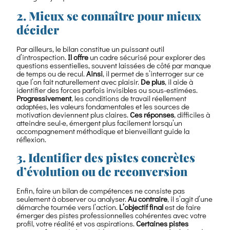
2. Mieux se connaître pour mieux
décider
Par ailleurs, le bilan constitue un puissant outil
d’introspection.
Il offre
un cadre sécurisé pour explorer des
questions essentielles, souvent laissées de côté par manque
de temps ou de recul.
Ainsi
, il permet de s’interroger sur ce
que l’on fait naturellement avec plaisir.
De plus
, il aide à
identifier des forces parfois invisibles ou sous-estimées.
Progressivement
, les conditions de travail réellement
adaptées, les valeurs fondamentales et les sources de
motivation deviennent plus claires.
Ces réponses
, difficiles à
atteindre seul·e, émergent plus facilement lorsqu’un
accompagnement méthodique et bienveillant guide la
réflexion.
3. Identifier des pistes concrètes
d’évolution ou de reconversion
Enfin, faire un bilan de compétences ne consiste pas
seulement à observer ou analyser.
Au contraire
, il s’agit d’une
démarche tournée vers l’action.
L’objectif final
est de faire
émerger des pistes professionnelles cohérentes avec votre
profil, votre réalité et vos aspirations.
Certaines pistes