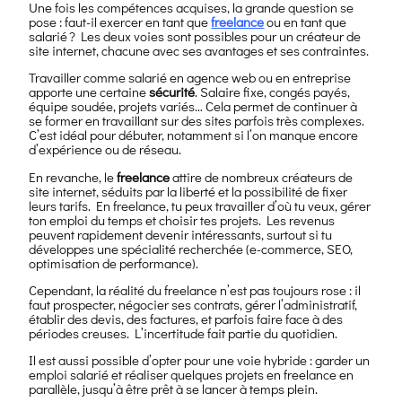
Une fois les compétences acquises, la grande question se
pose : faut-il exercer en tant que
freelance
ou en tant que
salarié ? Les deux voies sont possibles pour un créateur de
site internet, chacune avec ses avantages et ses contraintes.
Travailler comme salarié en agence web ou en entreprise
apporte une certaine
sécurité
. Salaire fixe, congés payés,
équipe soudée, projets variés… Cela permet de continuer à
se former en travaillant sur des sites parfois très complexes.
C’est idéal pour débuter, notamment si l’on manque encore
d’expérience ou de réseau.
En revanche, le
freelance
attire de nombreux créateurs de
site internet, séduits par la liberté et la possibilité de fixer
leurs tarifs. En freelance, tu peux travailler d’où tu veux, gérer
ton emploi du temps et choisir tes projets. Les revenus
peuvent rapidement devenir intéressants, surtout si tu
développes une spécialité recherchée (e-commerce, SEO,
optimisation de performance).
Cependant, la réalité du freelance n’est pas toujours rose : il
faut prospecter, négocier ses contrats, gérer l’administratif,
établir des devis, des factures, et parfois faire face à des
périodes creuses. L’incertitude fait partie du quotidien.
Il est aussi possible d’opter pour une voie hybride : garder un
emploi salarié et réaliser quelques projets en freelance en
parallèle, jusqu’à être prêt à se lancer à temps plein.