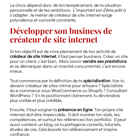
Le choix dépend donc de ton tempérament, de ta situation
personnelle et de tes ambitions. L’important est d’être prêt à
s’adapter : le métier de créateur de site internet exige
polyvalence et curiosité constante.
Développer son business de
créateur de site internet
Si ton objectif est de vivre pleinement de ton activité de
créateur de site internet
, il faut penser business. Créer un site
pour un client, c’est bien. Mais savoir
vendre ses prestations
et se démarquer dans un marché concurrentiel, c’est encore
mieux.
Tout commence par la définition de ta
spécialisation
. Vas-tu
devenir créateur de sites vitrine pour artisans ? Spécialiste
du e-commerce sous WooCommerce ou Shopify ? Consultant
WordPress ? En te positionnant clairement, tu deviendras
plus visible et plus crédible.
Ensuite, il faut soigner ta
présence en ligne
. Ton propre site
internet doit être impeccable. Il doit montrer ton style, tes
compétences, et surtout tes références (ton portfolio). Il peut
aussi contenir un blog, où tu partageras conseils, tutoriels,
études de cas. Cela booste ton référencement et inspire
confiance.