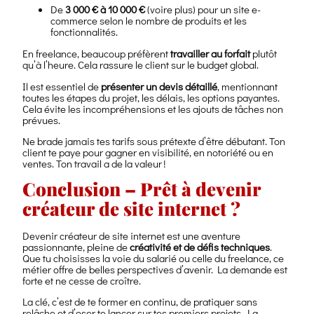
De
3 000 € à 10 000 €
(voire plus) pour un site e-
commerce selon le nombre de produits et les
fonctionnalités.
En freelance, beaucoup préfèrent
travailler au forfait
plutôt
qu’à l’heure. Cela rassure le client sur le budget global.
Il est essentiel de
présenter un devis détaillé
, mentionnant
toutes les étapes du projet, les délais, les options payantes.
Cela évite les incompréhensions et les ajouts de tâches non
prévues.
Ne brade jamais tes tarifs sous prétexte d’être débutant. Ton
client te paye pour gagner en visibilité, en notoriété ou en
ventes. Ton travail a de la valeur !
Conclusion – Prêt à devenir
créateur de site internet ?
Devenir créateur de site internet est une aventure
passionnante, pleine de
créativité et de défis techniques
.
Que tu choisisses la voie du salarié ou celle du freelance, ce
métier offre de belles perspectives d’avenir. La demande est
forte et ne cesse de croître.
La clé, c’est de te former en continu, de pratiquer sans
relâche et d’oser te lancer sur tes premiers projets. La