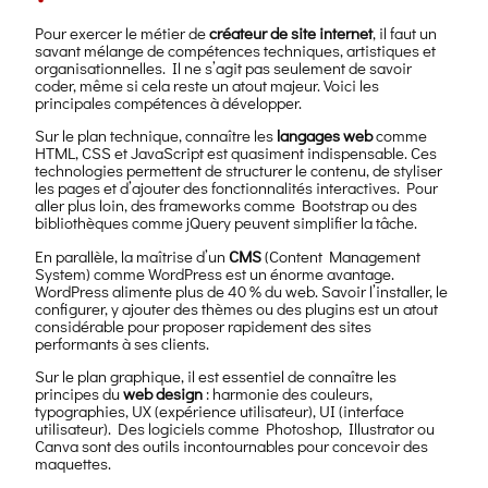
Pour exercer le métier de
créateur de site internet
, il faut un
savant mélange de compétences techniques, artistiques et
organisationnelles. Il ne s’agit pas seulement de savoir
coder, même si cela reste un atout majeur. Voici les
principales compétences à développer.
Sur le plan technique, connaître les
langages web
comme
HTML, CSS et JavaScript est quasiment indispensable. Ces
technologies permettent de structurer le contenu, de styliser
les pages et d’ajouter des fonctionnalités interactives. Pour
aller plus loin, des frameworks comme Bootstrap ou des
bibliothèques comme jQuery peuvent simplifier la tâche.
En parallèle, la maîtrise d’un
CMS
(Content Management
System) comme WordPress est un énorme avantage.
WordPress alimente plus de 40 % du web. Savoir l’installer, le
configurer, y ajouter des thèmes ou des plugins est un atout
considérable pour proposer rapidement des sites
performants à ses clients.
Sur le plan graphique, il est essentiel de connaître les
principes du
web design
: harmonie des couleurs,
typographies, UX (expérience utilisateur), UI (interface
utilisateur). Des logiciels comme Photoshop, Illustrator ou
Canva sont des outils incontournables pour concevoir des
maquettes.