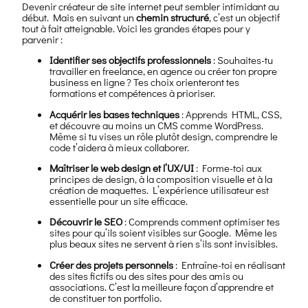
Devenir créateur de site internet peut sembler intimidant au
début. Mais en suivant un
chemin structuré
, c’est un objectif
tout à fait atteignable. Voici les grandes étapes pour y
parvenir :
Identifier ses objectifs professionnels
: Souhaites-tu
travailler en freelance, en agence ou créer ton propre
business en ligne ? Tes choix orienteront tes
formations et compétences à prioriser.
Acquérir les bases techniques
: Apprends HTML, CSS,
et découvre au moins un CMS comme WordPress.
Même si tu vises un rôle plutôt design, comprendre le
code t’aidera à mieux collaborer.
Maîtriser le web design et l’UX/UI
: Forme-toi aux
principes de design, à la composition visuelle et à la
création de maquettes. L’expérience utilisateur est
essentielle pour un site efficace.
Découvrir le SEO
: Comprends comment optimiser tes
sites pour qu’ils soient visibles sur Google. Même les
plus beaux sites ne servent à rien s’ils sont invisibles.
Créer des projets personnels
: Entraîne-toi en réalisant
des sites fictifs ou des sites pour des amis ou
associations. C’est la meilleure façon d’apprendre et
de constituer ton portfolio.