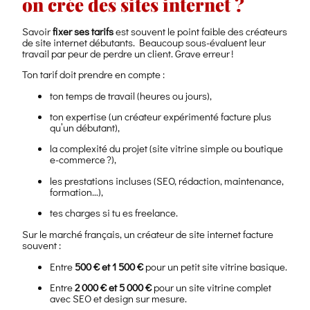
on crée des sites internet ?
Savoir
fixer ses tarifs
est souvent le point faible des créateurs
de site internet débutants. Beaucoup sous-évaluent leur
travail par peur de perdre un client. Grave erreur !
Ton tarif doit prendre en compte :
ton temps de travail (heures ou jours),
ton expertise (un créateur expérimenté facture plus
qu’un débutant),
la complexité du projet (site vitrine simple ou boutique
e-commerce ?),
les prestations incluses (SEO, rédaction, maintenance,
formation…),
tes charges si tu es freelance.
Sur le marché français, un créateur de site internet facture
souvent :
Entre
500 € et 1 500 €
pour un petit site vitrine basique.
Entre
2 000 € et 5 000 €
pour un site vitrine complet
avec SEO et design sur mesure.