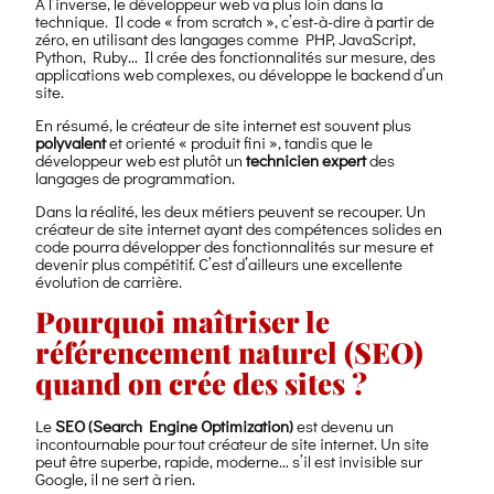
À l’inverse, le développeur web va plus loin dans la
technique. Il code « from scratch », c’est-à-dire à partir de
zéro, en utilisant des langages comme PHP, JavaScript,
Python, Ruby… Il crée des fonctionnalités sur mesure, des
applications web complexes, ou développe le backend d’un
site.
En résumé, le créateur de site internet est souvent plus
polyvalent
et orienté « produit fini », tandis que le
développeur web est plutôt un
technicien expert
des
langages de programmation.
Dans la réalité, les deux métiers peuvent se recouper. Un
créateur de site internet ayant des compétences solides en
code pourra développer des fonctionnalités sur mesure et
devenir plus compétitif. C’est d’ailleurs une excellente
évolution de carrière.
Pourquoi maîtriser le
référencement naturel (SEO)
quand on crée des sites ?
Le
SEO (Search Engine Optimization)
est devenu un
incontournable pour tout créateur de site internet. Un site
peut être superbe, rapide, moderne… s’il est invisible sur
Google, il ne sert à rien.