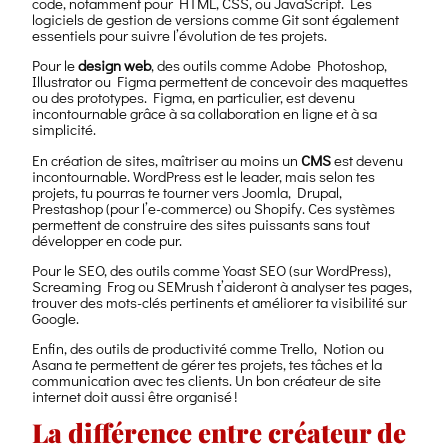
code, notamment pour HTML, CSS, ou JavaScript. Les
logiciels de gestion de versions comme Git sont également
essentiels pour suivre l’évolution de tes projets.
Pour le
design web
, des outils comme Adobe Photoshop,
Illustrator ou Figma permettent de concevoir des maquettes
ou des prototypes. Figma, en particulier, est devenu
incontournable grâce à sa collaboration en ligne et à sa
simplicité.
En création de sites, maîtriser au moins un
CMS
est devenu
incontournable. WordPress est le leader, mais selon tes
projets, tu pourras te tourner vers Joomla, Drupal,
Prestashop (pour l’e-commerce) ou Shopify. Ces systèmes
permettent de construire des sites puissants sans tout
développer en code pur.
Pour le SEO, des outils comme Yoast SEO (sur WordPress),
Screaming Frog ou SEMrush t’aideront à analyser tes pages,
trouver des mots-clés pertinents et améliorer ta visibilité sur
Google.
Enfin, des outils de productivité comme Trello, Notion ou
Asana te permettent de gérer tes projets, tes tâches et la
communication avec tes clients. Un bon créateur de site
internet doit aussi être organisé !
La différence entre créateur de