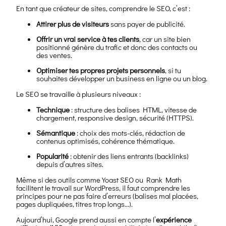
En tant que créateur de sites, comprendre le SEO, c’est :
Attirer plus de visiteurs
sans payer de publicité.
Offrir un vrai service à tes clients
, car un site bien
positionné génère du trafic et donc des contacts ou
des ventes.
Optimiser tes propres projets personnels
, si tu
souhaites développer un business en ligne ou un blog.
Le SEO se travaille à plusieurs niveaux :
Technique
: structure des balises HTML, vitesse de
chargement, responsive design, sécurité (HTTPS).
Sémantique
: choix des mots-clés, rédaction de
contenus optimisés, cohérence thématique.
Popularité
: obtenir des liens entrants (backlinks)
depuis d’autres sites.
Même si des outils comme Yoast SEO ou Rank Math
facilitent le travail sur WordPress, il faut comprendre les
principes pour ne pas faire d’erreurs (balises mal placées,
pages dupliquées, titres trop longs…).
Aujourd’hui, Google prend aussi en compte l’
expérience