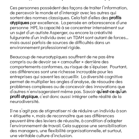
Ces personnes possèdent des façons de traiter l’information,
de percevoir le monde et d’interagir avec les autres qui
sortent des normes classiques. Cela fait d’elles des
profils
atypiques
par excellence. La pensée en arborescence d’une
personne HPI, la capacité à se concentrer intensément sur
un sujet d’un autiste Asperger, ou encore la créativité
fulgurante d’un individu avec un TDAH sont autant de forces…
mais aussi parfois de sources de difficultés dans un
environnement professionnel rigide.
Beaucoup de neuroatypiques souffrent de ne pas être
compris ou de devoir se « camoufler » derrière des
comportements conformes, au risque de s’épuiser. Pourtant,
ces différences sont une richesse incroyable pour les
entreprises qui savent les accueillir. La diversité cognitive
permet de multiplier les angles d’analyse, de résoudre des
problèmes complexes ou de concevoir des innovations que
d’autres n’envisageraient même pas. Savoir
qu’est-ce qu’un
profil atypique
, c’est donc aussi intégrer cette réalité de la
neurodiversité.
Il ne s’agit pas de stigmatiser ni de réduire un individu à son
« étiquette », mais de reconnaître que ses différences
peuvent être des leviers de réussite, à condition d’adapter
l’environnement de travail. Cela suppose une sensibilisation
des managers, une flexibilité organisationnelle, et surtout,
une véritable culture d’inclusion.