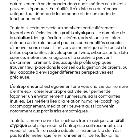
naturellement à se demander dans quels métiers ces talents
peuvent s’épanouir. En réalité, il n’existe pas de réponse
unique. Tout dépend de la personne et de son mode de
fonctionnement.
Toutefois, certains secteurs semblent particulièrement
favorables à l’éclosion des
profils atypiques
. Le domaine de
la
création
(design, écriture, cinéma, arts visuels) est bien
entendu un terrain naturel pour ces personnalités capables
d’innover sans cesse. L’univers du numérique offre aussi de
belles opportunités : développement web, cybersécurité, data
science, métiers où la logique et la créativité peuvent
s’exprimer librement. Beaucoup de profils atypiques
trouvent leur place dans le conseil ou la gestion de projets, où
leur capacité à envisager différentes perspectives est
précieuse.
L’entrepreneuriat est également une voie choisie par nombre
d’entre eux : créer leur propre activité leur permet de
façonner un environnement sur mesure, sans contraintes
inutiles. Les métiers liés à la relation humaine (coaching,
accompagnement, médiation) peuvent aussi convenir,
notamment aux profils très empathiques.
Toutefois, même dans des secteurs très classiques, un
profil
atypique
peut s’épanouir si l’entreprise sait reconnaître sa
valeur et lui offrir un cadre adapté. Finalement, la clé n’est
pas tant le métier que l’environnement : liberté, flexibilité,