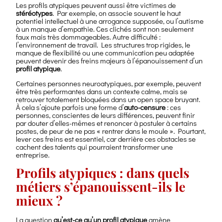
Les profils atypiques peuvent aussi être victimes de
stéréotypes
. Par exemple, on associe souvent le haut
potentiel intellectuel à une arrogance supposée, ou l’autisme
à un manque d’empathie. Ces clichés sont non seulement
faux mais très dommageables. Autre difficulté :
l’environnement de travail. Les structures trop rigides, le
manque de flexibilité ou une communication peu adaptée
peuvent devenir des freins majeurs à l’épanouissement d’un
profil atypique
.
Certaines personnes neuroatypiques, par exemple, peuvent
être très performantes dans un contexte calme, mais se
retrouver totalement bloquées dans un open space bruyant.
À cela s’ajoute parfois une forme d’
auto-censure
: ces
personnes, conscientes de leurs différences, peuvent finir
par douter d’elles-mêmes et renoncer à postuler à certains
postes, de peur de ne pas « rentrer dans le moule ». Pourtant,
lever ces freins est essentiel, car derrière ces obstacles se
cachent des talents qui pourraient transformer une
entreprise.
Profils atypiques : dans quels
métiers s’épanouissent-ils le
mieux ?
La question
qu’est-ce qu’un profil atypique
amène