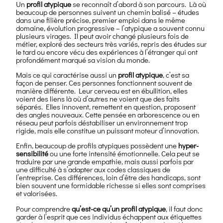
Un
profil atypique
se reconnaît d’abord à son parcours. Là où
beaucoup de personnes suivent un chemin balisé – études
dans une filière précise, premier emploi dans le même
domaine, évolution progressive – l’atypique a souvent connu
plusieurs virages. Il peut avoir changé plusieurs fois de
métier, exploré des secteurs très variés, repris des études sur
le tard ou encore vécu des expériences à l’étranger qui ont
profondément marqué sa vision du monde.
Mais ce qui caractérise aussi un
profil atypique
, c’est sa
façon de penser. Ces personnes fonctionnent souvent de
manière différente. Leur cerveau est en ébullition, elles
voient des liens là où d’autres ne voient que des faits
séparés. Elles innovent, remettent en question, proposent
des angles nouveaux. Cette pensée en arborescence ou en
réseau peut parfois déstabiliser un environnement trop
rigide, mais elle constitue un puissant moteur d’innovation.
Enfin, beaucoup de profils atypiques possèdent une
hyper-
sensibilité
ou une forte intensité émotionnelle. Cela peut se
traduire par une grande empathie, mais aussi parfois par
une difficulté à s’adapter aux codes classiques de
l’entreprise. Ces différences, loin d’être des handicaps, sont
bien souvent une formidable richesse si elles sont comprises
et valorisées.
Pour comprendre
qu’est-ce qu’un profil atypique
, il faut donc
garder à l’esprit que ces individus échappent aux étiquettes