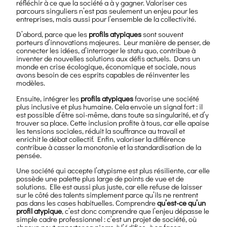
réfléchir à ce que la société a à y gagner. Valoriser ces
parcours singuliers n’est pas seulement un enjeu pour les
entreprises, mais aussi pour l’ensemble de la collectivité.
D’abord, parce que les
profils atypiques
sont souvent
porteurs d’innovations majeures. Leur manière de penser, de
connecter les idées, d’interroger le statu quo, contribue à
inventer de nouvelles solutions aux défis actuels. Dans un
monde en crise écologique, économique et sociale, nous
avons besoin de ces esprits capables de réinventer les
modèles.
Ensuite, intégrer les
profils atypiques
favorise une société
plus inclusive et plus humaine. Cela envoie un signal fort : il
est possible d’être soi-même, dans toute sa singularité, et d’y
trouver sa place. Cette inclusion profite à tous, car elle apaise
les tensions sociales, réduit la souffrance au travail et
enrichit le débat collectif. Enfin, valoriser la différence
contribue à casser la monotonie et la standardisation de la
pensée.
Une société qui accepte l’atypisme est plus résiliente, car elle
possède une palette plus large de points de vue et de
solutions. Elle est aussi plus juste, car elle refuse de laisser
sur le côté des talents simplement parce qu’ils ne rentrent
pas dans les cases habituelles. Comprendre
qu’est-ce qu’un
profil atypique
, c’est donc comprendre que l’enjeu dépasse le
simple cadre professionnel : c’est un projet de société, où
chacun peut apporter sa pierre à l’édifice, à sa façon.