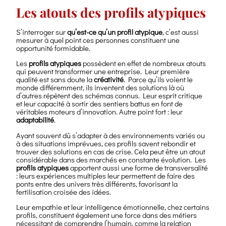
Les atouts des profils atypiques
S’interroger sur
qu’est-ce qu’un profil atypique
, c’est aussi
mesurer à quel point ces personnes constituent une
opportunité formidable.
Les
profils atypiques
possèdent en effet de nombreux atouts
qui peuvent transformer une entreprise. Leur première
qualité est sans doute la
créativité
. Parce qu’ils voient le
monde différemment, ils inventent des solutions là où
d’autres répètent des schémas connus. Leur esprit critique
et leur capacité à sortir des sentiers battus en font de
véritables moteurs d’innovation. Autre point fort : leur
adaptabilité
.
Ayant souvent dû s’adapter à des environnements variés ou
à des situations imprévues, ces profils savent rebondir et
trouver des solutions en cas de crise. Cela peut être un atout
considérable dans des marchés en constante évolution. Les
profils atypiques
apportent aussi une forme de transversalité
: leurs expériences multiples leur permettent de faire des
ponts entre des univers très différents, favorisant la
fertilisation croisée des idées.
Leur empathie et leur intelligence émotionnelle, chez certains
profils, constituent également une force dans des métiers
nécessitant de comprendre l’humain, comme la relation