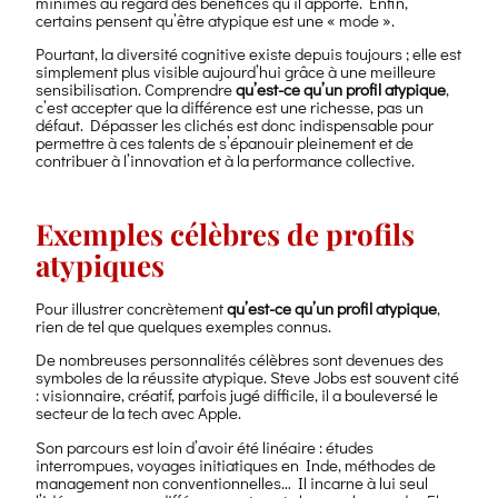
minimes au regard des bénéfices qu’il apporte. Enfin,
certains pensent qu’être atypique est une « mode ».
Pourtant, la diversité cognitive existe depuis toujours ; elle est
simplement plus visible aujourd’hui grâce à une meilleure
sensibilisation. Comprendre
qu’est-ce qu’un profil atypique
,
c’est accepter que la différence est une richesse, pas un
défaut. Dépasser les clichés est donc indispensable pour
permettre à ces talents de s’épanouir pleinement et de
contribuer à l’innovation et à la performance collective.
Exemples célèbres de profils
atypiques
Pour illustrer concrètement
qu’est-ce qu’un profil atypique
,
rien de tel que quelques exemples connus.
De nombreuses personnalités célèbres sont devenues des
symboles de la réussite atypique. Steve Jobs est souvent cité
: visionnaire, créatif, parfois jugé difficile, il a bouleversé le
secteur de la tech avec Apple.
Son parcours est loin d’avoir été linéaire : études
interrompues, voyages initiatiques en Inde, méthodes de
management non conventionnelles… Il incarne à lui seul