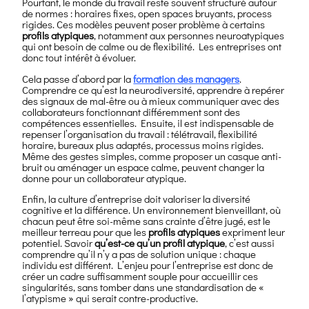
Pourtant, le monde du travail reste souvent structuré autour
de normes : horaires fixes, open spaces bruyants, process
rigides. Ces modèles peuvent poser problème à certains
profils atypiques
, notamment aux personnes neuroatypiques
qui ont besoin de calme ou de flexibilité. Les entreprises ont
donc tout intérêt à évoluer.
Cela passe d’abord par la
formation des managers
.
Comprendre ce qu’est la neurodiversité, apprendre à repérer
des signaux de mal-être ou à mieux communiquer avec des
collaborateurs fonctionnant différemment sont des
compétences essentielles. Ensuite, il est indispensable de
repenser l’organisation du travail : télétravail, flexibilité
horaire, bureaux plus adaptés, processus moins rigides.
Même des gestes simples, comme proposer un casque anti-
bruit ou aménager un espace calme, peuvent changer la
donne pour un collaborateur atypique.
Enfin, la culture d’entreprise doit valoriser la diversité
cognitive et la différence. Un environnement bienveillant, où
chacun peut être soi-même sans crainte d’être jugé, est le
meilleur terreau pour que les
profils atypiques
expriment leur
potentiel. Savoir
qu’est-ce qu’un profil atypique
, c’est aussi
comprendre qu’il n’y a pas de solution unique : chaque
individu est différent. L’enjeu pour l’entreprise est donc de
créer un cadre suffisamment souple pour accueillir ces
singularités, sans tomber dans une standardisation de «
l’atypisme » qui serait contre-productive.