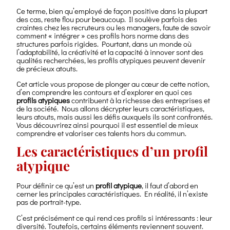
Ce terme, bien qu’employé de façon positive dans la plupart
des cas, reste flou pour beaucoup. Il soulève parfois des
craintes chez les recruteurs ou les managers, faute de savoir
comment « intégrer » ces profils hors norme dans des
structures parfois rigides. Pourtant, dans un monde où
l’adaptabilité, la créativité et la capacité à innover sont des
qualités recherchées, les profils atypiques peuvent devenir
de précieux atouts.
Cet article vous propose de plonger au cœur de cette notion,
d’en comprendre les contours et d’explorer en quoi ces
profils atypiques
contribuent à la richesse des entreprises et
de la société. Nous allons décrypter leurs caractéristiques,
leurs atouts, mais aussi les défis auxquels ils sont confrontés.
Vous découvrirez ainsi pourquoi il est essentiel de mieux
comprendre et valoriser ces talents hors du commun.
Les caractéristiques d’un profil
atypique
Pour définir ce qu’est un
profil atypique
, il faut d’abord en
cerner les principales caractéristiques. En réalité, il n’existe
pas de portrait-type.
C’est précisément ce qui rend ces profils si intéressants : leur
diversité. Toutefois, certains éléments reviennent souvent.