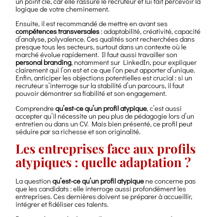
un point clé, car elle rassure le recruteur et lui fait percevoir la
logique de votre cheminement.
Ensuite, il est recommandé de mettre en avant ses
compétences transversales
: adaptabilité, créativité, capacité
d’analyse, polyvalence. Ces qualités sont recherchées dans
presque tous les secteurs, surtout dans un contexte où le
marché évolue rapidement. Il faut aussi travailler son
personal branding
, notamment sur LinkedIn, pour expliquer
clairement qui l’on est et ce que l’on peut apporter d’unique.
Enfin, anticiper les objections potentielles est crucial : si un
recruteur s’interroge sur la stabilité d’un parcours, il faut
pouvoir démontrer sa fiabilité et son engagement.
Comprendre
qu’est-ce qu’un profil atypique
, c’est aussi
accepter qu’il nécessite un peu plus de pédagogie lors d’un
entretien ou dans un CV. Mais bien présenté, ce profil peut
séduire par sa richesse et son originalité.
Les entreprises face aux profils
atypiques : quelle adaptation ?
La question
qu’est-ce qu’un profil atypique
ne concerne pas
que les candidats : elle interroge aussi profondément les
entreprises. Ces dernières doivent se préparer à accueillir,
intégrer et fidéliser ces talents.