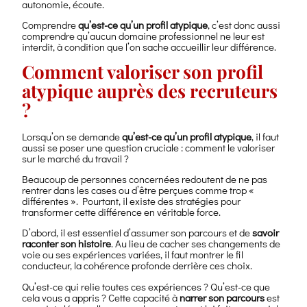
autonomie, écoute.
Comprendre
qu’est-ce qu’un profil atypique
, c’est donc aussi
comprendre qu’aucun domaine professionnel ne leur est
interdit, à condition que l’on sache accueillir leur différence.
Comment valoriser son profil
atypique auprès des recruteurs
?
Lorsqu’on se demande
qu’est-ce qu’un profil atypique
, il faut
aussi se poser une question cruciale : comment le valoriser
sur le marché du travail ?
Beaucoup de personnes concernées redoutent de ne pas
rentrer dans les cases ou d’être perçues comme trop «
différentes ». Pourtant, il existe des stratégies pour
transformer cette différence en véritable force.
D’abord, il est essentiel d’assumer son parcours et de
savoir
raconter son histoire
. Au lieu de cacher ses changements de
voie ou ses expériences variées, il faut montrer le fil
conducteur, la cohérence profonde derrière ces choix.
Qu’est-ce qui relie toutes ces expériences ? Qu’est-ce que
cela vous a appris ? Cette capacité à
narrer son parcours
est