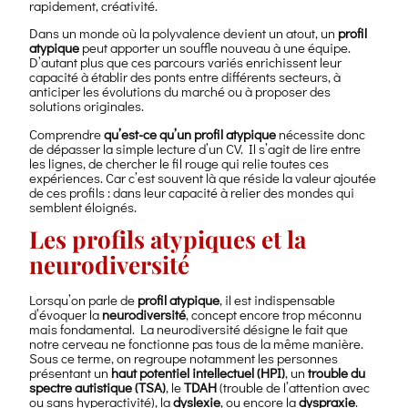
rapidement, créativité.
Dans un monde où la polyvalence devient un atout, un
profil
atypique
peut apporter un souffle nouveau à une équipe.
D’autant plus que ces parcours variés enrichissent leur
capacité à établir des ponts entre différents secteurs, à
anticiper les évolutions du marché ou à proposer des
solutions originales.
Comprendre
qu’est-ce qu’un profil atypique
nécessite donc
de dépasser la simple lecture d’un CV. Il s’agit de lire entre
les lignes, de chercher le fil rouge qui relie toutes ces
expériences. Car c’est souvent là que réside la valeur ajoutée
de ces profils : dans leur capacité à relier des mondes qui
semblent éloignés.
Les profils atypiques et la
neurodiversité
Lorsqu’on parle de
profil atypique
, il est indispensable
d’évoquer la
neurodiversité
, concept encore trop méconnu
mais fondamental. La neurodiversité désigne le fait que
notre cerveau ne fonctionne pas tous de la même manière.
Sous ce terme, on regroupe notamment les personnes
présentant un
haut potentiel intellectuel (HPI)
, un
trouble du
spectre autistique (TSA)
, le
TDAH
(trouble de l’attention avec
ou sans hyperactivité), la
dyslexie
, ou encore la
dyspraxie
.