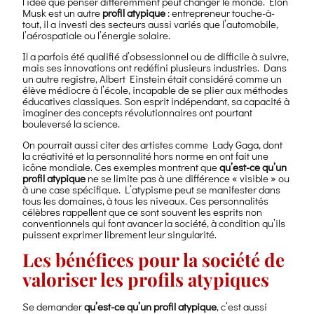
l’idée que penser différemment peut changer le monde. Elon
Musk est un autre
profil atypique
: entrepreneur touche-à-
tout, il a investi des secteurs aussi variés que l’automobile,
l’aérospatiale ou l’énergie solaire.
Il a parfois été qualifié d’obsessionnel ou de difficile à suivre,
mais ses innovations ont redéfini plusieurs industries. Dans
un autre registre, Albert Einstein était considéré comme un
élève médiocre à l’école, incapable de se plier aux méthodes
éducatives classiques. Son esprit indépendant, sa capacité à
imaginer des concepts révolutionnaires ont pourtant
bouleversé la science.
On pourrait aussi citer des artistes comme Lady Gaga, dont
la créativité et la personnalité hors norme en ont fait une
icône mondiale. Ces exemples montrent que
qu’est-ce qu’un
profil atypique
ne se limite pas à une différence « visible » ou
à une case spécifique. L’atypisme peut se manifester dans
tous les domaines, à tous les niveaux. Ces personnalités
célèbres rappellent que ce sont souvent les esprits non
conventionnels qui font avancer la société, à condition qu’ils
puissent exprimer librement leur singularité.
Les bénéfices pour la société de
valoriser les profils atypiques
Se demander
qu’est-ce qu’un profil atypique
, c’est aussi