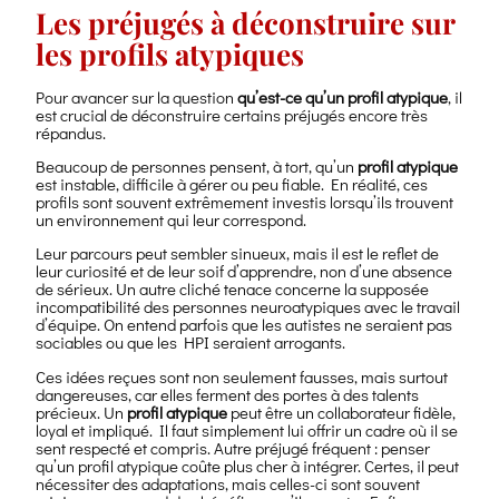
Les préjugés à déconstruire sur
les profils atypiques
Pour avancer sur la question
qu’est-ce qu’un profil atypique
, il
est crucial de déconstruire certains préjugés encore très
répandus.
Beaucoup de personnes pensent, à tort, qu’un
profil atypique
est instable, difficile à gérer ou peu fiable. En réalité, ces
profils sont souvent extrêmement investis lorsqu’ils trouvent
un environnement qui leur correspond.
Leur parcours peut sembler sinueux, mais il est le reflet de
leur curiosité et de leur soif d’apprendre, non d’une absence
de sérieux. Un autre cliché tenace concerne la supposée
incompatibilité des personnes neuroatypiques avec le travail
d’équipe. On entend parfois que les autistes ne seraient pas
sociables ou que les HPI seraient arrogants.
Ces idées reçues sont non seulement fausses, mais surtout
dangereuses, car elles ferment des portes à des talents
précieux. Un
profil atypique
peut être un collaborateur fidèle,
loyal et impliqué. Il faut simplement lui offrir un cadre où il se
sent respecté et compris. Autre préjugé fréquent : penser
qu’un profil atypique coûte plus cher à intégrer. Certes, il peut
nécessiter des adaptations, mais celles-ci sont souvent