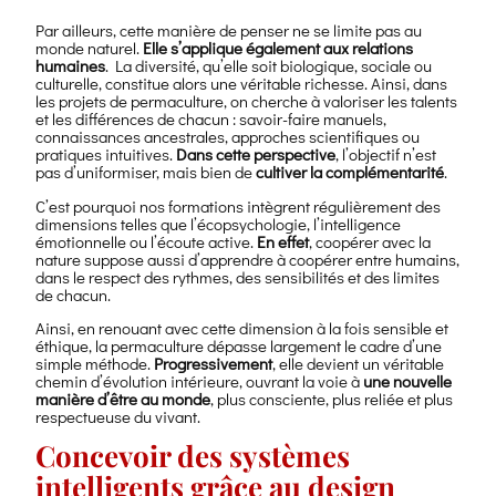
entièrement
Par ailleurs, cette manière de penser ne se limite pas au
extérieures.
monde naturel.
Elle s’applique également aux relations
humaines
. La diversité, qu’elle soit biologique, sociale ou
culturelle, constitue alors une véritable richesse. Ainsi, dans
les projets de permaculture, on cherche à valoriser les talents
et les différences de chacun : savoir-faire manuels,
connaissances ancestrales, approches scientifiques ou
pratiques intuitives.
Dans cette perspective
, l’objectif n’est
pas d’uniformiser, mais bien de
cultiver la complémentarité
.
C’est pourquoi nos formations intègrent régulièrement des
dimensions telles que l’écopsychologie, l’intelligence
émotionnelle ou l’écoute active.
En effet
, coopérer avec la
nature suppose aussi d’apprendre à coopérer entre humains,
dans le respect des rythmes, des sensibilités et des limites
de chacun.
Ainsi, en renouant avec cette dimension à la fois sensible et
éthique, la permaculture dépasse largement le cadre d’une
simple méthode.
Progressivement
, elle devient un véritable
chemin d’évolution intérieure, ouvrant la voie à
une nouvelle
manière d’être au monde
, plus consciente, plus reliée et plus
respectueuse du vivant.
Concevoir des systèmes
intelligents grâce au design