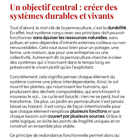
Un objectif central : créer des
systèmes durables et vivants
Tout d’abord, le mot-clé de la permaculture, c’est la
durabilité
.
En effet, tout système conçu avec ses principes doit pouvoir
fonctionner
sans épuiser les ressources naturelles
, sans
polluer, et sans dépendre d’intrants externes coûteux ou non
renouvelables. Cela vaut aussi bien pour un potager, une
ferme, une maison, que pour une entreprise ou une
collectivité. Autrement dit, la permaculture cherche à créer
des systèmes qui s’inscrivent dans le temps long, en
préservant le vivant plutôt qu’en l’exploitant.
Concrètement, cela signifie penser chaque élément du
système comme une pièce interdépendante. Ainsi, le sol
nourrit les plantes, qui nourrissent les humains, qui
produisent des déchets compostables, qui enrichissent à
nouveau le sol… Le cycle est bouclé : rien ne se perd, tout se
transforme. De plus, un jardin en permaculture n’est jamais
laissé au hasard : il est conçu de façon intentionnelle pour
que chaque élément remplisse
plusieurs fonctions
et que
chaque besoin soit
couvert par plusieurs sources
. Grâce à
cette logique, on évite les points de fragilité uniques et on
construit un ensemble plus stable.
Ce principe de redondance fonctionnelle permet alors au