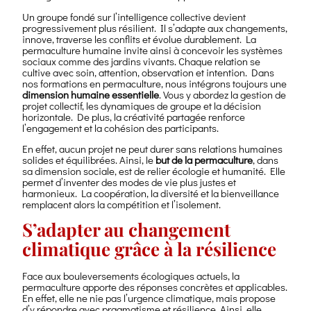
Un groupe fondé sur l’intelligence collective devient
progressivement plus résilient. Il s’adapte aux changements,
innove, traverse les conflits et évolue durablement. La
permaculture humaine invite ainsi à concevoir les systèmes
sociaux comme des jardins vivants. Chaque relation se
cultive avec soin, attention, observation et intention. Dans
nos formations en permaculture, nous intégrons toujours une
dimension humaine essentielle
. Vous y abordez la gestion de
projet collectif, les dynamiques de groupe et la décision
horizontale. De plus, la créativité partagée renforce
l’engagement et la cohésion des participants.
En effet, aucun projet ne peut durer sans relations humaines
solides et équilibrées. Ainsi, le
but de la permaculture
, dans
sa dimension sociale, est de relier écologie et humanité. Elle
permet d’inventer des modes de vie plus justes et
harmonieux. La coopération, la diversité et la bienveillance
remplacent alors la compétition et l’isolement.
S’adapter au changement
climatique grâce à la résilience
Face aux bouleversements écologiques actuels, la
permaculture apporte des réponses concrètes et applicables.
En effet, elle ne nie pas l’urgence climatique, mais propose
d’y répondre avec pragmatisme et résilience. Ainsi, elle