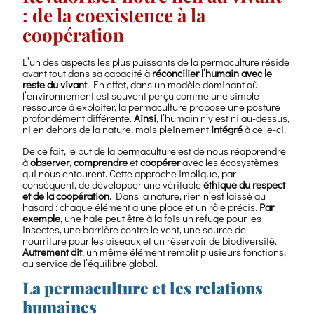
d’autonomie
.
: de la coexistence à la
En
effet,
coopération
elle
repose
L’un des aspects les plus puissants de la permaculture réside
sur
avant tout dans sa capacité à
réconcilier l’humain avec le
l’idée
reste du vivant
. En effet, dans un modèle dominant où
que
l’environnement est souvent perçu comme une simple
ressource à exploiter, la permaculture propose une posture
chacun
profondément différente.
Ainsi
, l’humain n’y est ni au-dessus,
peut,
ni en dehors de la nature, mais pleinement
intégré
à celle-ci.
à
son
De ce fait, le but de la permaculture est de nous réapprendre
échelle,
à
observer
,
comprendre
et
coopérer
avec les écosystèmes
qui nous entourent. Cette approche implique, par
reprendre
conséquent, de développer une véritable
éthique du respect
du
et de la coopération
. Dans la nature, rien n’est laissé au
pouvoir
hasard : chaque élément a une place et un rôle précis.
Par
sur
exemple
, une haie peut être à la fois un refuge pour les
ses
insectes, une barrière contre le vent, une source de
nourriture pour les oiseaux et un réservoir de biodiversité.
besoins
Autrement dit
, un même élément remplit plusieurs fonctions,
essentiels
,
au service de l’équilibre global.
sans
attendre
La permaculture et les relations
des
humaines
solutions