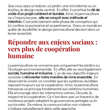
Que vous ayez un balcon, un jardin, une microferme ou un
écolieu, le design reste central. En effet, il constitue la
clé de
voûte d’un projet cohérent et durable
. Ainsi, la permaculture
ne s’improvise pas :
elle se conçoit avec méthode et
intention
. C’est précisément cette phase de conception qui
lui confère sa puissance et sa pertinence. Dans un monde en
quête de durabilité, le design permaculturel devient alors un
levier essentiel.
Répondre aux enjeux sociaux :
vers plus de coopération
humaine
La permaculture ne concerne pas uniquement les jardins ou
l’écologie environnementale. En effet, elle se veut également
sociale, humaine et inclusive
. L’un de ses objectifs majeurs
consiste à
réinventer notre manière de vivre ensemble
. En
observant le vivant, on constate que les systèmes durables
reposent toujours sur la coopération. Ainsi, la permaculture
transpose ce principe fondamental aux relations humaines.
Elle encourage alors les interactions saines, l’écoute, le
respect et la coopération. Ce n’est donc pas un hasard si de
nombreux projets adoptent la gouvernance partagée ou la
sociocratie. De même, la communication non violente
s’intègre naturellement dans cette approche.