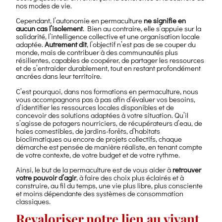
nos modes de vie.
des
gens
Cependant, l’autonomie en permaculture
ne signifie en
dépend
aucun cas l’isolement
. Bien au contraire, elle s’appuie sur la
de
solidarité, l’intelligence collective et une organisation locale
grandes
adaptée.
Autrement dit
, l’objectif n’est pas de se couper du
monde, mais de contribuer à des communautés plus
structures
résilientes, capables de coopérer, de partager les ressources
pour
et de s’entraider durablement, tout en restant profondément
se
ancrées dans leur territoire.
nourrir,
C’est pourquoi, dans nos formations en permaculture, nous
se
vous accompagnons pas à pas afin d’évaluer vos besoins,
soigner,
d’identifier les ressources locales disponibles et de
se
concevoir des solutions adaptées à votre situation. Qu’il
loger
s’agisse de potagers nourriciers, de récupérateurs d’eau, de
ou
haies comestibles, de jardins-forêts, d’habitats
se
bioclimatiques ou encore de projets collectifs, chaque
démarche est pensée de manière réaliste, en tenant compte
déplacer,
de votre contexte, de votre budget et de votre rythme.
la
permaculture
Ainsi, le but de la permaculture est de vous aider à
retrouver
offre
votre pouvoir d’agir
, à faire des choix plus éclairés et à
avant
construire, au fil du temps, une vie plus libre, plus consciente
et moins dépendante des systèmes de consommation
tout
classiques.
un
souffle
Revaloriser notre lien au vivant