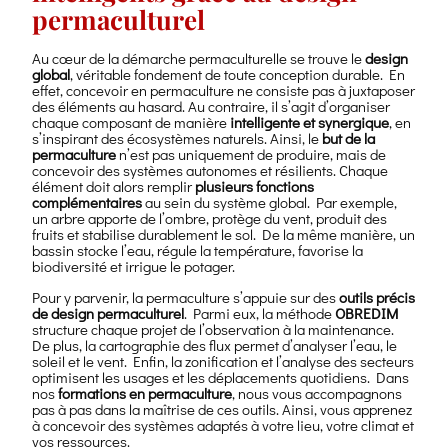
permaculturel
Au cœur de la démarche permaculturelle se trouve le
design
global
, véritable fondement de toute conception durable. En
effet, concevoir en permaculture ne consiste pas à juxtaposer
des éléments au hasard. Au contraire, il s’agit d’organiser
chaque composant de manière
intelligente et synergique
, en
s’inspirant des écosystèmes naturels. Ainsi, le
but de la
permaculture
n’est pas uniquement de produire, mais de
concevoir des systèmes autonomes et résilients. Chaque
élément doit alors remplir
plusieurs fonctions
complémentaires
au sein du système global. Par exemple,
un arbre apporte de l’ombre, protège du vent, produit des
fruits et stabilise durablement le sol. De la même manière, un
bassin stocke l’eau, régule la température, favorise la
biodiversité et irrigue le potager.
Pour y parvenir, la permaculture s’appuie sur des
outils précis
de design permaculturel
. Parmi eux, la méthode
OBREDIM
structure chaque projet de l’observation à la maintenance.
De plus, la cartographie des flux permet d’analyser l’eau, le
soleil et le vent. Enfin, la zonification et l’analyse des secteurs
optimisent les usages et les déplacements quotidiens. Dans
nos
formations en permaculture
, nous vous accompagnons
pas à pas dans la maîtrise de ces outils. Ainsi, vous apprenez
à concevoir des systèmes adaptés à votre lieu, votre climat et
vos ressources.