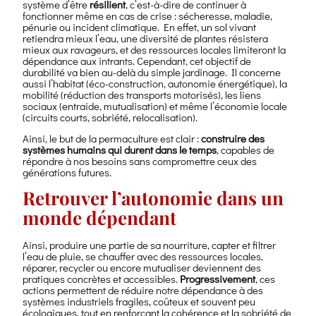
système d’être
résilient
, c’est-à-dire de continuer à
fonctionner même en cas de crise : sécheresse, maladie,
pénurie ou incident climatique. En effet, un sol vivant
retiendra mieux l’eau, une diversité de plantes résistera
mieux aux ravageurs, et des ressources locales limiteront la
dépendance aux intrants. Cependant, cet objectif de
durabilité va bien au-delà du simple jardinage. Il concerne
aussi l’habitat (éco-construction, autonomie énergétique), la
mobilité (réduction des transports motorisés), les liens
sociaux (entraide, mutualisation) et même l’économie locale
(circuits courts, sobriété, relocalisation).
Ainsi, le but de la permaculture est clair :
construire des
systèmes humains qui durent dans le temps
, capables de
répondre à nos besoins sans compromettre ceux des
générations futures.
Retrouver l’autonomie dans un
monde dépendant
Dans
Ainsi, produire une partie de sa nourriture, capter et filtrer
l’eau de pluie, se chauffer avec des ressources locales,
un
réparer, recycler ou encore mutualiser deviennent des
monde
pratiques concrètes et accessibles.
Progressivement
, ces
où
actions permettent de réduire notre dépendance à des
la
systèmes industriels fragiles, coûteux et souvent peu
majorité
écologiques, tout en renforçant la cohérence et la sobriété de