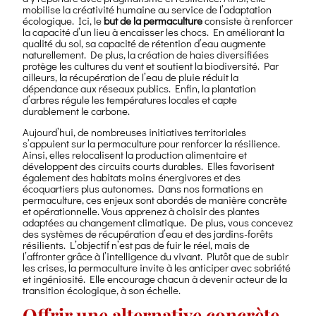
mobilise la créativité humaine au service de l’adaptation
écologique. Ici, le
but de la permaculture
consiste à renforcer
la capacité d’un lieu à encaisser les chocs. En améliorant la
qualité du sol, sa capacité de rétention d’eau augmente
naturellement. De plus, la création de haies diversifiées
protège les cultures du vent et soutient la biodiversité. Par
ailleurs, la récupération de l’eau de pluie réduit la
dépendance aux réseaux publics. Enfin, la plantation
d’arbres régule les températures locales et capte
durablement le carbone.
Aujourd’hui, de nombreuses initiatives territoriales
s’appuient sur la permaculture pour renforcer la résilience.
Ainsi, elles relocalisent la production alimentaire et
développent des circuits courts durables. Elles favorisent
également des habitats moins énergivores et des
écoquartiers plus autonomes. Dans nos formations en
permaculture, ces enjeux sont abordés de manière concrète
et opérationnelle. Vous apprenez à choisir des plantes
adaptées au changement climatique. De plus, vous concevez
des systèmes de récupération d’eau et des jardins-forêts
résilients. L’objectif n’est pas de fuir le réel, mais de
l’affronter grâce à l’intelligence du vivant. Plutôt que de subir
les crises, la permaculture invite à les anticiper avec sobriété
et ingéniosité. Elle encourage chacun à devenir acteur de la
transition écologique, à son échelle.
Offrir une alternative concrète