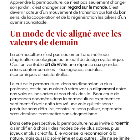
Apprendre la permaculture, ce n’est pas seulement changer
son jardin : c’est changer son
regard sur le monde
. C’est
devenir acteur d’un mouvement de transition qui fait du bon
sens, de la coopération et de la régénération les piliers d’un
avenir souhaitable.
Un mode de vie aligné avec les
valeurs de demain
La permaculture n’est pas seulement une méthode
d’agriculture écologique ou un outil de design systémique.
C’est un véritable
art de vivre
, une réponse aux grandes
crises contemporaines – écologiques, sociales,
économiques et existentielles.
Le but de la permaculture, dans sa dimension la plus
profonde, est de nous aider à retrouver un
alignement
entre
nos valeurs, nos actes et nos choix de vie. Beaucoup de
personnes engagées dans la permaculture expriment ce
sentiment d’avoir enfin trouvé une voie qui fait sens :
produire sans détruire, construire sans polluer, apprendre
sans dominer, transmettre sans dogmatisme.
Dans cette perspective, la permaculture nous invite à
ralentir
,
à simplifier, à choisir des modes de vie plus sobres, plus
joyeux et plus créatifs. Elle valorise la reconnexion à la
nature, mais aussi à soi-même et aux autres. Elle ne se limite