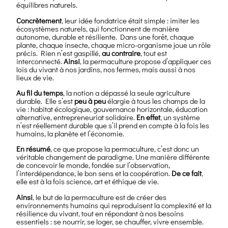
équilibres naturels.
Concrètement
, leur idée fondatrice était simple : imiter les
écosystèmes naturels, qui fonctionnent de manière
autonome, durable et résiliente. Dans une forêt, chaque
plante, chaque insecte, chaque micro-organisme joue un rôle
précis. Rien n’est gaspillé,
au contraire
, tout est
interconnecté.
Ainsi
, la permaculture propose d’appliquer ces
lois du vivant à nos jardins, nos fermes, mais aussi à nos
lieux de vie.
Au fil du temps
, la notion a dépassé la seule agriculture
durable. Elle s’est
peu à peu
élargie à tous les champs de la
vie : habitat écologique, gouvernance horizontale, éducation
alternative, entrepreneuriat solidaire.
En effet
, un système
n’est réellement durable que s’il prend en compte à la fois les
humains, la planète et l’économie.
En résumé
, ce que propose la permaculture, c’est donc un
véritable changement de paradigme. Une manière différente
de concevoir le monde, fondée sur l’observation,
l’interdépendance, le bon sens et la coopération.
De ce fait
,
elle est à la fois science, art et éthique de vie.
Ainsi
, le but de la permaculture est de créer des
environnements humains qui reproduisent la complexité et la
résilience du vivant, tout en répondant à nos besoins
essentiels : se nourrir, se loger, se chauffer, vivre ensemble.