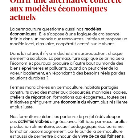
aux modèles économiques
actuels
La permaculture questionne aussi nos
modèles
économiques
. Elle s’oppose à une logique de croissance
infinie dans un monde aux ressources limitées et propose un
modèle local, circulaire, coopératif, centré sur le vivant.
Dans la nature, il n’y a ni déchets ni surproduction : chaque
élément a sa place. La permaculture applique ce principe à
l’économie : pourquoi produire à l’autre bout du monde des
biens éphémères et polluants, quand on peut créer de la
valeur localement, en répondant à des besoins réels par des
solutions durables ?
Fermes maraîchères en permaculture, habitats partagés
construits avec des matériaux biosourcés, monnaies locales,
ateliers de réparation, formations aux écogestes… toutes ces
initiatives préfigurent une
économie du vivant
, plus résiliente
et plus juste.
Nos formations aident les porteurs de projet à développer
des
activités viables
alignées avec l’éthique permaculturelle :
production alimentaire, accueil pédagogique, écotourisme,
formation, accompagnement. Car le but de la permaculture
est aussi de permettre à chacun de
vivre de ce qui fait sens
,