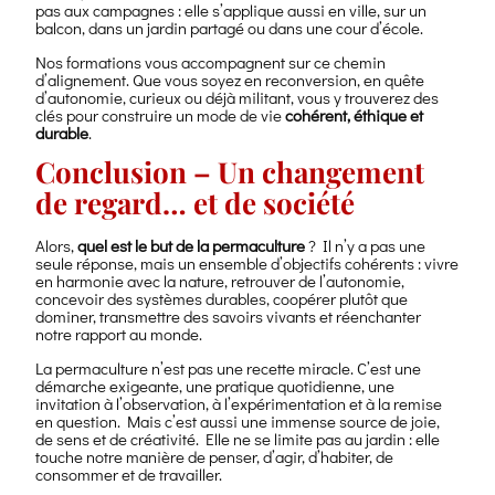
pas aux campagnes : elle s’applique aussi en ville, sur un
balcon, dans un jardin partagé ou dans une cour d’école.
Nos formations vous accompagnent sur ce chemin
d’alignement. Que vous soyez en reconversion, en quête
d’autonomie, curieux ou déjà militant, vous y trouverez des
clés pour construire un mode de vie
cohérent, éthique et
durable
.
Conclusion – Un changement
de regard… et de société
Alors,
quel est le but de la permaculture
? Il n’y a pas une
seule réponse, mais un ensemble d’objectifs cohérents : vivre
en harmonie avec la nature, retrouver de l’autonomie,
concevoir des systèmes durables, coopérer plutôt que
dominer, transmettre des savoirs vivants et réenchanter
notre rapport au monde.
La permaculture n’est pas une recette miracle. C’est une
démarche exigeante, une pratique quotidienne, une
invitation à l’observation, à l’expérimentation et à la remise
en question. Mais c’est aussi une immense source de joie,
de sens et de créativité. Elle ne se limite pas au jardin : elle
touche notre manière de penser, d’agir, d’habiter, de
consommer et de travailler.