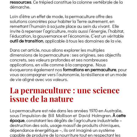
ressources
. Ce trépied constitue la colonne vertébrale de la
démarche.
Loin d’être un effet de mode, la permaculture offre des
solutions concrètes pour habiter la Terre autrement, en
remettant l’humain à sa juste place au sein du vivant. Elle
invite à repenser l’agriculture, mais aussi l’énergie, l’habitat,
l’éducation, la gouvernance et l’économie. C’est un véritable
outil de transition
, applicable à tous les domaines de la vie.
Dans cet article, nous allons explorer les multiples
dimensions de la permaculture : ses origines, ses objectifs
concrets, ses valeurs profondes et ses nombreuses
applications, en ville comme à la campagne. Nous
évoquerons également nos
formations en permaculture
, pour
vous accompagner vers l’autonomie, la résilience et un mode
de vie aligné avec vos valeurs.
La permaculture : une science
issue de la nature
La permaculture est née dans les années 1970 en Australie,
sous l’impulsion de Bill Mollison et David Holmgren.
À cette
époque
, constatant les dégâts de l’agriculture industrielle –
destruction des sols, usage massif de produits chimiques,
dépendance énergétique –, ils ont imaginé un système
capable de produire de la nourriture tout en respectant les