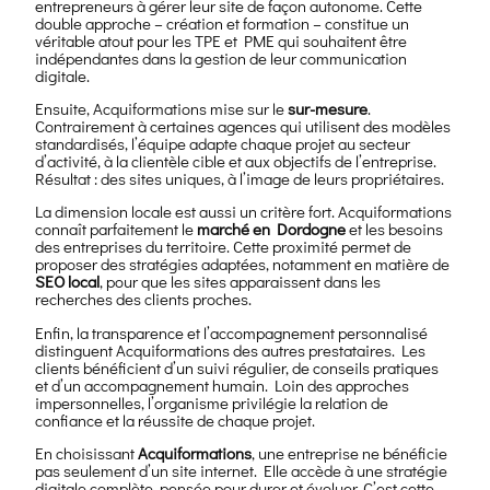
entrepreneurs à gérer leur site de façon autonome. Cette
double approche – création et formation – constitue un
véritable atout pour les TPE et PME qui souhaitent être
indépendantes dans la gestion de leur communication
digitale.
Ensuite, Acquiformations mise sur le
sur-mesure
.
Contrairement à certaines agences qui utilisent des modèles
standardisés, l’équipe adapte chaque projet au secteur
d’activité, à la clientèle cible et aux objectifs de l’entreprise.
Résultat : des sites uniques, à l’image de leurs propriétaires.
La dimension locale est aussi un critère fort. Acquiformations
connaît parfaitement le
marché en Dordogne
et les besoins
des entreprises du territoire. Cette proximité permet de
proposer des stratégies adaptées, notamment en matière de
SEO local
, pour que les sites apparaissent dans les
recherches des clients proches.
Enfin, la transparence et l’accompagnement personnalisé
distinguent Acquiformations des autres prestataires. Les
clients bénéficient d’un suivi régulier, de conseils pratiques
et d’un accompagnement humain. Loin des approches
impersonnelles, l’organisme privilégie la relation de
confiance et la réussite de chaque projet.
En choisissant
Acquiformations
, une entreprise ne bénéficie
pas seulement d’un site internet. Elle accède à une stratégie
digitale complète, pensée pour durer et évoluer. C’est cette